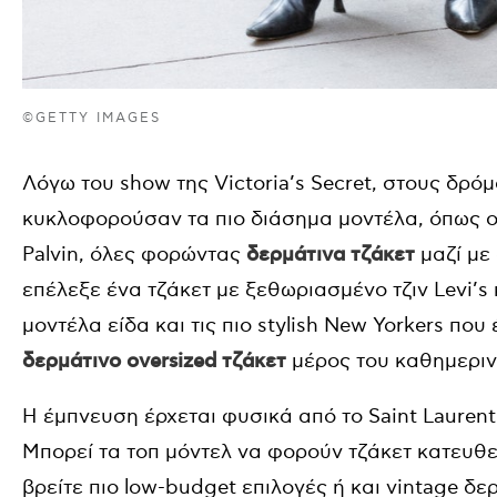
©GETTY IMAGES
Λόγω του show της Victoria’s Secret, στους δρό
κυκλοφορούσαν τα πιο διάσημα μοντέλα, όπως οι
Palvin, όλες φορώντας
δερμάτινα τζάκετ
μαζί με
επέλεξε ένα τζάκετ με ξεθωριασμένο τζιν Levi’s
μοντέλα είδα και τις πιο stylish New Yorkers πο
δερμάτινο oversized τζάκετ
μέρος του καθημερινο
Η έμπνευση έρχεται φυσικά από το Saint Laurent
Μπορεί τα τοπ μόντελ να φορούν τζάκετ κατευθε
βρείτε πιο low-budget επιλογές ή και vintage δερ