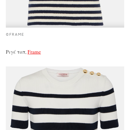
©FRAME
Ριγέ τοπ,
Frame