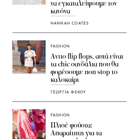
να εγκαταλείψουμε τον
κανόνα
HANNAH COATES
FASHION
Αντιο flip flops, αυτά είναι
τα chic σανδάλια που θα
φορέσουμε non stop το
καλοκαίρι
ΓΕΩΡΓΙΑ ΦΕΚΟΥ
FASHION
Πλισέ φούστα:
Απαραίτητη για τα