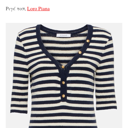
Ριγέ τοπ,
Loro Piana