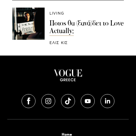
LIVING
Ποιος θα (ξανά)δει το Love
Αctually;
ΕΛΙΣ ΚΙΣ
Home