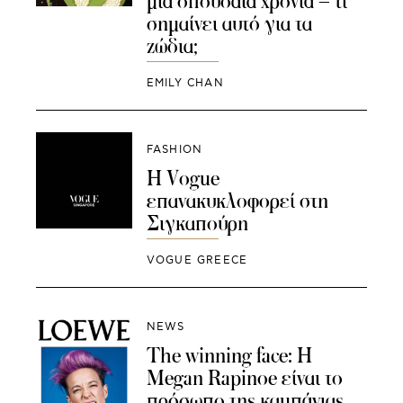
μια σπουδαία χρονιά – τι
σημαίνει αυτό για τα
ζώδια;
EMILY CHAN
FASHION
H Vogue
επανακυκλοφορεί στη
Σιγκαπούρη
VOGUE GREECE
NEWS
The winning face: H
Megan Rapinoe είναι το
πρόσωπο της καμπάνιας