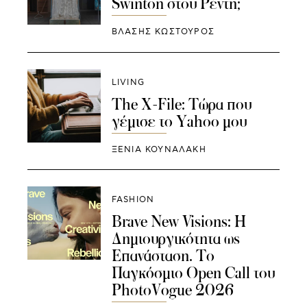
Swinton στου Ρέντη;
ΒΛΑΣΗΣ ΚΩΣΤΟΥΡΟΣ
LIVING
The X-File: Τώρα που
γέμισε το Yahoo μου
ΞΕΝΙΑ ΚΟΥΝΑΛΑΚΗ
FASHION
Brave New Visions: Η
Δημιουργικότητα ως
Επανάσταση. Το
Παγκόσμιο Open Call του
PhotoVogue 2026