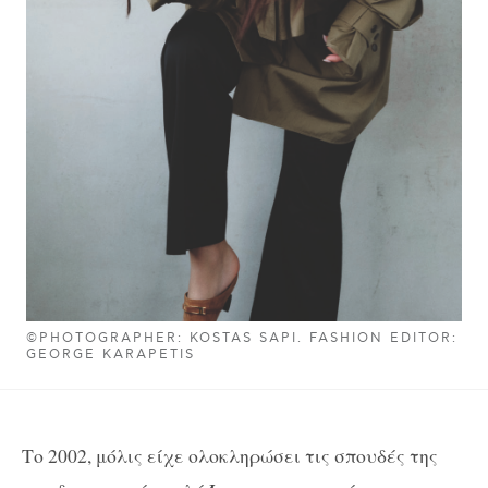
©PHOTOGRAPHER: KOSTAS SAPI. FASHION EDITOR:
GEORGE KARAPETIS
Το 2002, μόλις είχε ολοκληρώσει τις σπουδές της