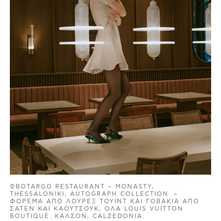
©BOTARGO RESTAURANT – MONASTY,
THESSALONIKI, AUTOGRAPH COLLECTION –
ΦΌΡΕΜΑ ΑΠΌ ΛΟΎΡΕΞ ΤΟΥΊΝΤ ΚΑΙ ΓΟΒΆΚΙΑ ΑΠΌ
ΣΑΤΈΝ ΚΑΙ ΚΑΟΥΤΣΟΎΚ, ΌΛΑ LOUIS VUITTON
BOUTIQUE. ΚΑΛΣΌΝ, CALZEDONIA.