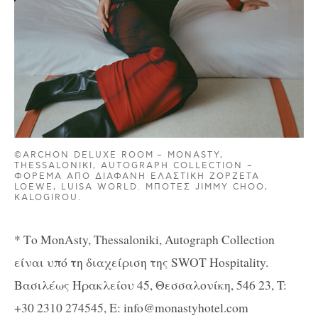
©ARCHON DELUXE ROOM – MONASTY,
THESSALONIKI, AUTOGRAPH COLLECTION –
ΦΌΡΕΜΑ ΑΠΌ ΔΙΆΦΑΝΗ ΕΛΑΣΤΙΚΉ ΖΟΡΖΈΤΑ
LOEWE, LUISA WORLD. ΜΠΌΤΕΣ JIMMY CHOO,
KALOGIROU.
*
Το
MonAsty, Thessaloniki, Autograph Collection
είναι υπό τη διαχείριση της
SWOT Hospitality.
Βασιλέως Ηρακλείου 45, Θεσσαλονίκη, 546 23, T:
+30 2310 274545, E: info@monastyhotel.com