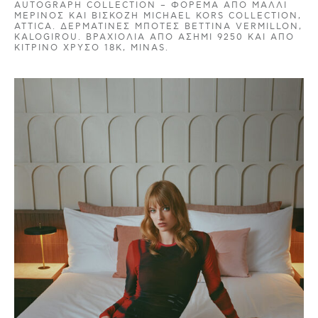
AUTOGRAPH COLLECTION – ΦΌΡΕΜΑ ΑΠΌ ΜΑΛΛΊ
ΜΕΡΙΝΌΣ ΚΑΙ ΒΙΣΚΌΖΗ MICHAEL KORS COLLECTION,
ATTICA. ΔΕΡΜΆΤΙΝΕΣ ΜΠΌΤΕΣ ΒETTINA VERMILLON,
KALOGIROU. ΒΡΑΧΙΌΛΙΑ ΑΠΌ ΑΣΉΜΙ 9250 ΚΑΙ ΑΠΌ
ΚΊΤΡΙΝΟ ΧΡΥΣΌ 18K, MINAS.