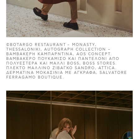
©BOTARGO RESTAURANT – MONASTY,
THESSALONIKI, AUTOGRAPH COLLECTION –
ΒΑΜΒΑΚΕΡΉ ΚΑΜΠΑΡΝΤΊΝΑ, AOS CONCEPT.
ΒΑΜΒΑΚΕΡΌ ΠΟΥΚΆΜΙΣΟ ΚΑΙ ΠΑΝΤΕΛΌΝΙ ΑΠΌ
ΠΟΛΥΕΣΤΈΡΑ ΚΑΙ ΜΑΛΛΊ BOSS, BOSS STORES.
ΠΛΕΚΤΌ ΜΆΛΛΙΝΟ ΖΙΒΆΓΚΟ SANDRO, ATTICA.
ΔΕΡΜΆΤΙΝΑ ΜΟΚΑΣΊΝΙΑ ΜΕ ΑΓΚΡΆΦΑ, SALVATORE
FERRAGAMO BOUTIQUE.