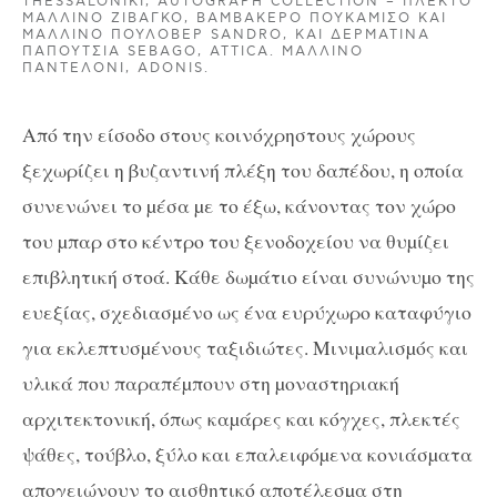
THESSALONIKI, AUTOGRAPH COLLECTION – ΠΛΕΚΤΌ
ΜΆΛΛΙΝΟ ΖΙΒΆΓΚΟ, ΒΑΜΒΑΚΕΡΌ ΠΟΥΚΆΜΙΣΟ ΚΑΙ
ΜΆΛΛΙΝΟ ΠΟΥΛΌΒΕΡ SANDRO, ΚΑΙ ΔΕΡΜΆΤΙΝΑ
ΠΑΠΟΎΤΣΙΑ SEBAGO, ATTICA. ΜΆΛΛΙΝΟ
ΠΑΝΤΕΛΌΝΙ, ADONIS.
Από την είσοδο στους κοινόχρηστους χώρους
ξεχωρίζει η βυζαντινή πλέξη του δαπέδου, η οποία
συνενώνει το µέσα µε το έξω, κάνοντας τον χώρο
του µπαρ στο κέντρο του ξενοδοχείου να θυµίζει
επιβλητική στοά. Κάθε δωµάτιο είναι συνώνυµο της
ευεξίας, σχεδιασµένο ως ένα ευρύχωρο καταφύγιο
για εκλεπτυσµένους ταξιδιώτες. Μινιµαλισµός και
υλικά που παραπέµπουν στη µοναστηριακή
αρχιτεκτονική, όπως καµάρες και κόγχες, πλεκτές
ψάθες, τούβλο, ξύλο και επαλειφόµενα κονιάσµατα
απογειώνουν το αισθητικό αποτέλεσµα στη