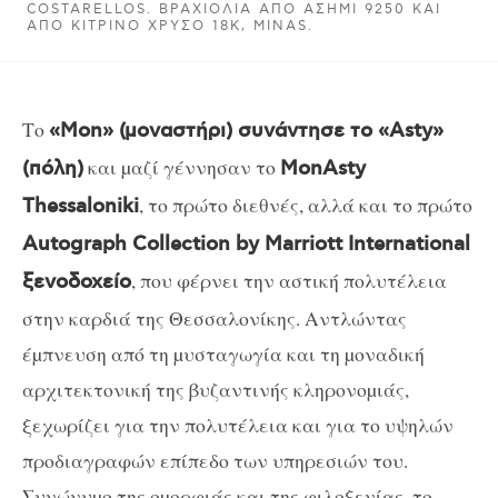
COSTARELLOS. ΒΡΑΧΙΌΛΙΑ ΑΠΌ ΑΣΉΜΙ 9250 ΚΑΙ
ΑΠΌ ΚΊΤΡΙΝΟ ΧΡΥΣΌ 18K, MINAS.
Το
«Mon» (µοναστήρι) συνάντησε το «Asty»
και µαζί γέννησαν το
(πόλη)
MonAsty
, το πρώτο διεθνές, αλλά και το πρώτο
Thessaloniki
Autograph Collection by Marriott International
, που φέρνει την αστική πολυτέλεια
ξενοδοχείο
στην καρδιά της Θεσσαλονίκης. Αντλώντας
έµπνευση από τη µυσταγωγία και τη µοναδική
αρχιτεκτονική της βυζαντινής κληρονοµιάς,
ξεχωρίζει για την πολυτέλεια και για το υψηλών
προδιαγραφών επίπεδο των υπηρεσιών του.
Συνώνυµο της οµορφιάς και της φιλοξενίας, το