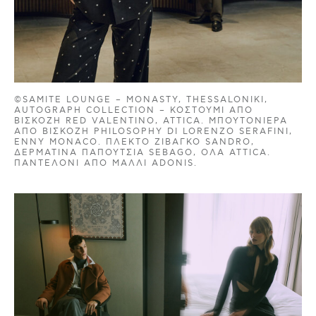
©SAMITE LOUNGE – MONASTY, THESSALONIKI,
AUTOGRAPH COLLECTION – ΚΟΣΤΟΎΜΙ ΑΠΌ
ΒΙΣΚΌΖΗ RED VALENTINO, ATTICA. ΜΠΟΥΤΟΝΙΈΡΑ
ΑΠΌ ΒΙΣΚΌΖΗ PHILOSOPHY DI LORENZO SERAFINI,
ENNY MONACO. ΠΛΕΚΤΌ ΖΙΒΆΓΚΟ SANDRO,
ΔΕΡΜΆΤΙΝΑ ΠΑΠΟΎΤΣΙΑ SEBAGO, ΌΛΑ ATTICA.
ΠΑΝΤΕΛΌΝΙ ΑΠΌ ΜΑΛΛΊ ADONIS.