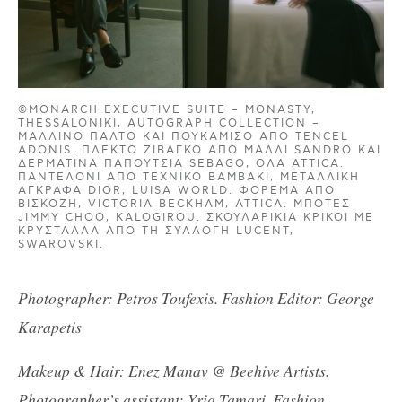
©MONARCH EXECUTIVE SUITE – MONASTY,
THESSALONIKI, AUTOGRAPH COLLECTION –
ΜΆΛΛΙΝΟ ΠΑΛΤΌ ΚΑΙ ΠΟΥΚΆΜΙΣΟ ΑΠΌ TENCEL
ADONIS. ΠΛΕΚΤΌ ΖΙΒΆΓΚΟ ΑΠΌ ΜΑΛΛΊ SANDRO ΚΑΙ
ΔΕΡΜΆΤΙΝΑ ΠΑΠΟΎΤΣΙΑ SEBAGO, ΌΛΑ ATTICA.
ΠΑΝΤΕΛΌΝΙ ΑΠΌ ΤΕΧΝΙΚΌ ΒΑΜΒΆΚΙ, ΜΕΤΑΛΛΙΚΉ
ΑΓΚΡΆΦΑ DIOR, LUISA WORLD. ΦΌΡΕΜΑ ΑΠΌ
ΒΙΣΚΌΖΗ, VICTORIA BECKHAM, ATTICA. ΜΠΌΤΕΣ
JIMMY CHOO, KALOGIROU. ΣΚΟΥΛΑΡΊΚΙΑ ΚΡΊΚΟΙ ΜΕ
ΚΡΎΣΤΑΛΛΑ ΑΠΌ ΤΗ ΣΥΛΛΟΓΉ LUCENT,
SWAROVSKI.
Photographer: Petros Toufexis. Fashion Editor: George
Karapetis
Makeup & Hair: Enez Manav @ Beehive Artists.
Photographer’s assistant: Yria Tamari. Fashion