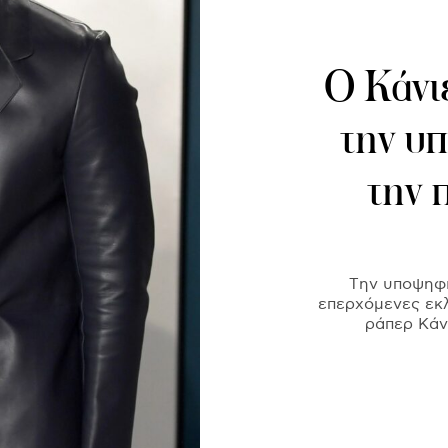
Ο Κάνι
την υ
την 
Tην υποψηφι
επερχόμενες εκ
ράπερ Κάνι