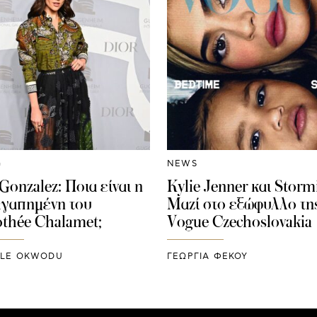
G
NEWS
Gonzalez: Ποια είναι η
Kylie Jenner και Stormi
αγαπημένη του
Μαζί στο εξώφυλλο τη
thée Chalamet;
Vogue Czechoslovakia
LLE OKWODU
ΓΕΩΡΓΙΑ ΦΕΚΟΥ