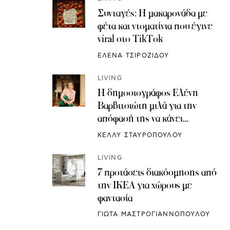
Συνταγές: H μακαρονάδα με
φέτα και ντοματίνια που έγινε
viral στο TikTok
ΕΛΕΝΑ ΤΣΙΡΟΖΙΔΟΥ
LIVING
Η δημοσιογράφος Ελένη
Βαρβιτσιώτη μιλά για την
απόφασή της να κάνει
κρυοσυντήρηση ωαρίων
ΚΕΛΛΥ ΣΤΑΥΡΟΠΟΥΛΟΥ
LIVING
7 προτάσεις διακόσμησης από
την IKEA για χώρους με
φαντασία
ΓΙΩΤΑ ΜΑΣΤΡΟΓΙΑΝΝΟΠΟΥΛΟΥ