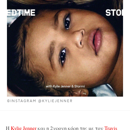
©INSTAGRAM @KYLIEJENNER
Η
Kylie Jenner
και η 2χρονη κόρη της με τον
Travis