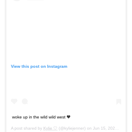
View this post on Instagram
woke up in the wild wild west 🧡
A post shared by
Kylie 🤍
(@kyliejenner) on
Jun 15, 2020 at 3:41pm PDT