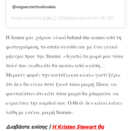
@vogueczechoslovakia
A post shared by
Kylie 🤍
(@kyliejenner) on
Jun 16, 2020 at 11:34am PDT
Η Jenner μας χάρισε υλικό behind-the-scenes από τη
φωτογράφιση, το οποίο συνόδευσε με ένα γλυκό
μήνυμα προς την Stormi: «Αγαπώ το μωρό μου τόσο
πολύ που νιώθω ότι θα σκάσω από αγάπη…
Μερικές φορές την κοιτάζω και κλαίω γιατί ξέρω
ότι δεν θα είναι ποτέ ξανά τόσο μικρή. Ποιος να
φανταζόταν ότι κάτι τόσο μικρό θα μπορούσε να
κυριεύσει την καρδιά σου. Ο Θεός δεν κάνει κάνει
λάθη με εσένα, μικρή Stormi».
Διαβάστε επίσης |
H Kristen Stewart θα