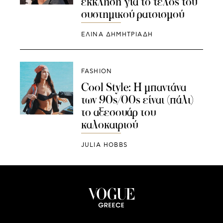
έκκληση για το τέλος του
συστημικού ρατσισμού
ΕΛΙΝΑ ΔΗΜΗΤΡΙΑΔΗ
FASHION
Cool Style: Η μπαντάνα
των 90s/00s είναι (πάλι)
το αξεσουάρ του
καλοκαιριού
JULIA HOBBS