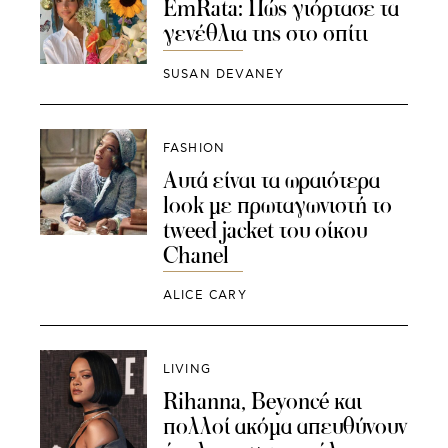
EmRata: Πώς γιόρτασε τα
γενέθλια της στο σπίτι
SUSAN DEVANEY
FASHION
Αυτά είναι τα ωραιότερα
look με πρωταγωνιστή το
tweed jacket του οίκου
Chanel
ALICE CARY
LIVING
Rihanna, Beyoncé και
πολλοί ακόμα απευθύνουν