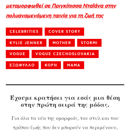
μεταμορφωθεί σε Πριγκίπισσα Νταϊάνα στην
πολυαναμενόμενη ταινία για τη ζωή της
CELEBRITIES
COVER STORY
KYLIE JENNER
MOTHER
STORMI
VOGUE
VOGUE CZECHOSLOVAKIA
ΕΞΩΦΥΛΛΟ
ΚΟΡΗ
ΜΑΜΑ
Έχουμε κρατήσει για εσάς μια θέση
στην πρώτη σειρά της μόδας.
Για όλα τα νέα της ομορφιάς, του στυλ και του
τρόπου ζωής που δεν μπορούν να περιμένουν,