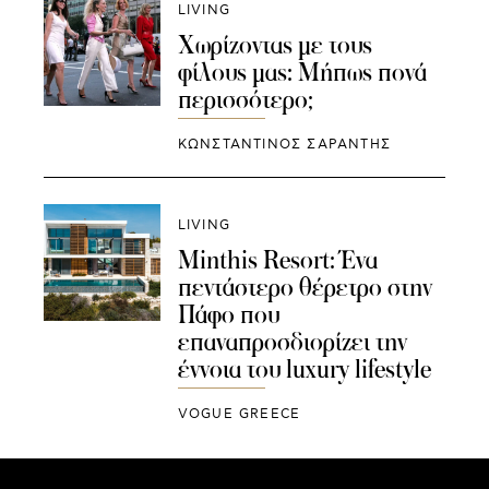
LIVING
Χωρίζοντας με τους
φίλους μας: Μήπως πονά
περισσότερο;
ΚΩΝΣΤΑΝΤΙΝΟΣ ΣΑΡΑΝΤΗΣ
LIVING
Minthis Resort: Ένα
πεντάστερο θέρετρο στην
Πάφο που
επαναπροσδιορίζει την
έννοια του luxury lifestyle
VOGUE GREECE