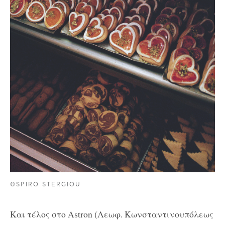
©SPIRO STERGIOU
Και τέλος στο Astron (Λεωφ. Κωνσταντινουπόλεως