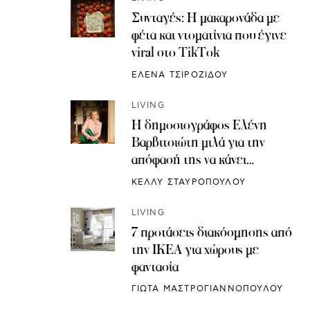
Συνταγές: H μακαρονάδα με
φέτα και ντοματίνια που έγινε
viral στο TikTok
ΕΛΕΝΑ ΤΣΙΡΟΖΙΔΟΥ
LIVING
Η δημοσιογράφος Ελένη
Βαρβιτσιώτη μιλά για την
απόφασή της να κάνει
κρυοσυντήρηση ωαρίων
ΚΕΛΛΥ ΣΤΑΥΡΟΠΟΥΛΟΥ
LIVING
7 προτάσεις διακόσμησης από
την IKEA για χώρους με
φαντασία
ΓΙΩΤΑ ΜΑΣΤΡΟΓΙΑΝΝΟΠΟΥΛΟΥ