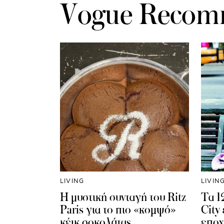
Vogue Recom
LIVING
LIVIN
Η μυστική συνταγή του Ritz
Τα 1
Paris για το πιο «κομψό»
City
κέικ σοκολάτας
εποχ