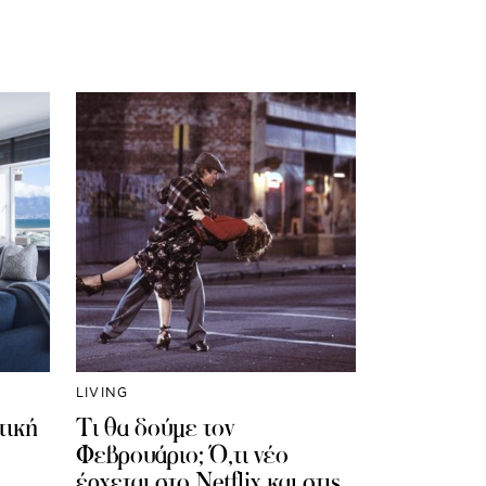
LIVING
τική
Τι θα δούμε τον
Φεβρουάριο; Ό,τι νέο
έρχεται στο Netflix και στις