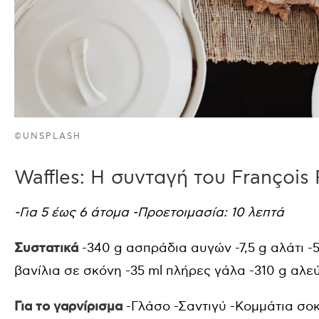
©UNSPLASH
Waffles: Η συνταγή του François 
-Για 5 έως 6 άτομα
-Προετοιμασία: 10 λεπτά
Συστατικά
-340 g ασπράδια αυγών -7,5 g αλάτι -
βανίλια σε σκόνη -35 ml πλήρες γάλα -310 g αλεύ
Για το γαρνίρισμα
-Γλάσο -Σαντιγύ -Κομμάτια σο