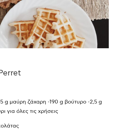
Perret
55 g μαύρη ζάχαρη -190 g βούτυρο -2,5 g
ρι για όλες τις χρήσεις
κολάτας