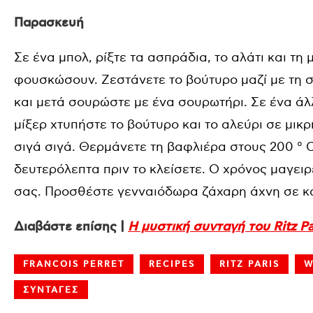
Παρασκευή
Σε ένα μπολ, ρίξτε τα ασπράδια, το αλάτι και τη
φουσκώσουν. Ζεστάνετε το βούτυρο μαζί με τη 
και μετά σουρώστε με ένα σουρωτήρι. Σε ένα άλλ
μίξερ χτυπήστε το βούτυρο και το αλεύρι σε μικ
σιγά σιγά. Θερμάνετε τη βαφλιέρα στους 200 ° C.
δευτερόλεπτα πριν το κλείσετε. Ο χρόνος μαγει
σας. Προσθέστε γενναιόδωρα ζάχαρη άχνη σε κά
Διαβάστε επίσης |
Η μυστική συνταγή του Ritz Pa
FRANCOIS PERRET
RECIPES
RITZ PARIS
W
ΣΥΝΤΑΓΕΣ