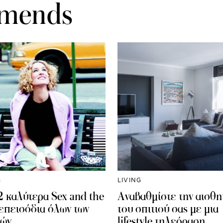
mends
G
LIVING
2 καλύτερα Sex and the
Αναβαθμίστε την αισθη
 επεισόδια όλων των
του σπιτιού σας με μια
ών
lifestyle τηλεόραση