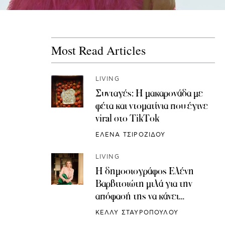
Most Read Articles
LIVING
Συνταγές: H μακαρονάδα με
φέτα και ντοματίνια που έγινε
viral στο TikTok
ΕΛΕΝΑ ΤΣΙΡΟΖΙΔΟΥ
LIVING
Η δημοσιογράφος Ελένη
Βαρβιτσιώτη μιλά για την
απόφασή της να κάνει
κρυοσυντήρηση ωαρίων
ΚΕΛΛΥ ΣΤΑΥΡΟΠΟΥΛΟΥ