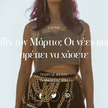
LIVING
tflix τον Μάρτιο; Οι νέες κ
πρέπει να χάσετε
ΓΕΩΡΓΙΑ ΦΕΚΟΥ
12 ΜΑΡΤΊΟΥ 2021