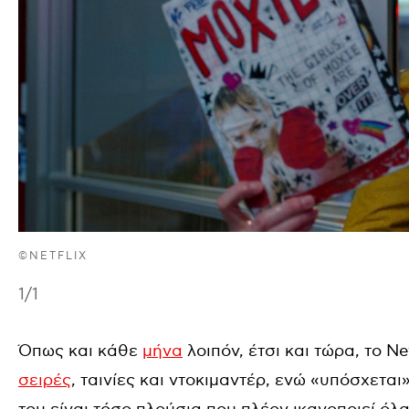
©NETFLIX
1
/1
Όπως και κάθε
μήνα
λοιπόν, έτσι και τώρα, το N
σειρές
, ταινίες και ντοκιμαντέρ, ενώ «υπόσχετα