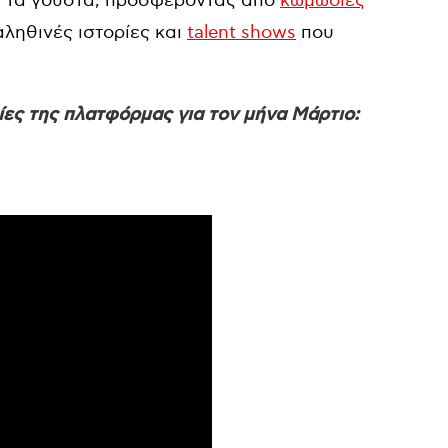
λα τα γούστα, προσφέροντας από
κωμωδίες
αληθινές ιστορίες και
talent shows
που
ίες της πλατφόρμας για τον μήνα Μάρτιο: