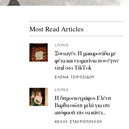
Most Read Articles
LIVING
Συνταγές: H μακαρονάδα με
φέτα και ντοματίνια που έγινε
viral στο TikTok
ΕΛΕΝΑ ΤΣΙΡΟΖΙΔΟΥ
LIVING
Η δημοσιογράφος Ελένη
Βαρβιτσιώτη μιλά για την
απόφασή της να κάνει
κρυοσυντήρηση ωαρίων
ΚΕΛΛΥ ΣΤΑΥΡΟΠΟΥΛΟΥ