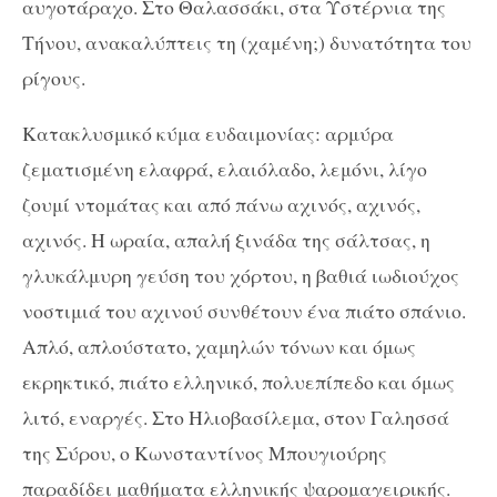
αυγοτάραχο. Στο Θαλασσάκι, στα Υστέρνια της
Τήνου, ανακαλύπτεις τη (χαμένη;) δυνατότητα του
ρίγους.
Κατακλυσμικό κύμα ευδαιμονίας: αρμύρα
ζεματισμένη ελαφρά, ελαιόλαδο, λεμόνι, λίγο
ζουμί ντομάτας και από πάνω αχινός, αχινός,
αχινός. Η ωραία, απαλή ξινάδα της σάλτσας, η
γλυκάλμυρη γεύση του χόρτου, η βαθιά ιωδιούχος
νοστιμιά του αχινού συνθέτουν ένα πιάτο σπάνιο.
Απλό, απλούστατο, χαμηλών τόνων και όμως
εκρηκτικό, πιάτο ελληνικό, πολυεπίπεδο και όμως
λιτό, εναργές. Στο Ηλιοβασίλεμα, στον Γαλησσά
της Σύρου, ο Κωνσταντίνος Μπουγιούρης
παραδίδει μαθήματα ελληνικής ψαρομαγειρικής.