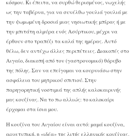
κόσµου. Κι έπειτα, να συρθώ θερισµένος, νωχελής
ως την ταβέρνα, για να συνέλθω γουλιά γουλιά µε
την ψωµωµένη δροσιά µιας νησιωτικής µπίρας ή µε
την µπιτάτη αλµύρα ενός Ασύρτικου, µέχρι να
έρθουν στο τραπέζι τα καλά της ηµέρας. Αυτό
θέλω, δεν αντέχω άλλες περιπέτειες. ∆ιακοπές στο
Αιγαίο, διακοπή από τον (γαστρονοµικό) θόρυβο
της πόλης. Σαν να επείγοµαι να κουρνιάσω στην
ασφάλεια του µητρικού σπιτιού. Στην
παρηγορητική νοστιµιά της απλής καλοκαιρινής
µας κουζίνας.
Να το πω αλλιώς: το καλοκαίρι
έρχοµαι στα ίσια µου.
Η κουζίνα του Αιγαίου είναι αυτό: µαµά κουζίνα,
αρχετυπική, η «ιδέα» της λιτής ελληνικής κουζίνας.