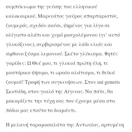
συμπύκνωμα της γεύσης του ελληνικού
καλοκαιριού. Μαρινάτος γαύρος σπαρταριστός,
ζουμερός, σχεδόν σούσι, ψημένος για λίγο σε
ολίγιστο αλάτι και χυμό μοσχολέμονου (γι’ αυτό
γλυκόξινος), σερβιρισμένος με λάδι ελιάς και
άφθονο ξύσμα λεμονιού. Σκέτο γλύκισμα. Ψητές
γαρίδες: Ω Θεέ μου, τι γλυκιά πρώτη ύλη, τι
μαστόρικο ψήσιμο, τι ωραίο αλάτισμα, τι θεϊκά
ζουμιά! Τροφή των συγκινήσεων. Στον sui generis
Σκοτάδη, στον γιαλό της Αίγινας. Να πάτε, θα
μακαρίζετε την τύχη σας που έχουμε μέσα στα
πόδια μας ετούτο το διαμάντι.
Η μελανή ταραμοσαλάτα της Αντωνίας, αρτυμένη