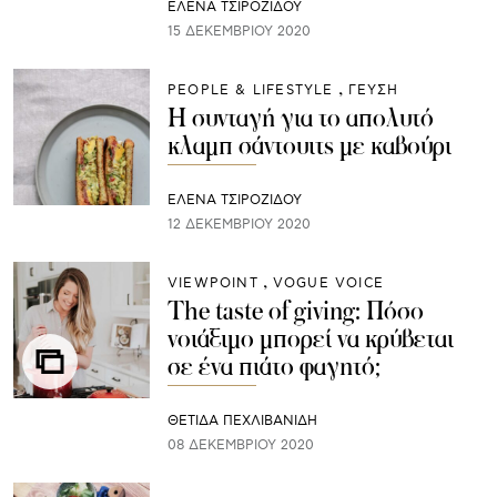
ΈΛΕΝΑ ΤΣΙΡΟΖΊΔΟΥ
15 ΔΕΚΕΜΒΡΊΟΥ 2020
PEOPLE & LIFESTYLE
ΓΕΥΣΗ
Η συνταγή για το απολυτό
κλαμπ σάντουιτς με καβούρι
ΈΛΕΝΑ ΤΣΙΡΟΖΊΔΟΥ
12 ΔΕΚΕΜΒΡΊΟΥ 2020
VIEWPOINT
VOGUE VOICE
The taste of giving: Πόσο
νοιάξιμο μπορεί να κρύβεται
σε ένα πιάτο φαγητό;
ΘΈΤΙΔΑ ΠΕΧΛΙΒΑΝΊΔΗ
08 ΔΕΚΕΜΒΡΊΟΥ 2020