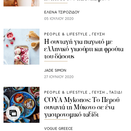
ΈΛΕΝΑ ΤΣΙΡΟΖΊΔΟΥ
05 ΙΟΥΛΊΟΥ 2020
PEOPLE & LIFESTYLE
ΓΕΥΣΗ
Η συνταγή για παγωτό με
ελληνικό γιαούρτι και φρoύτα
του δάσους
JADE SIMON
27 ΙΟΥΝΊΟΥ 2020
PEOPLE & LIFESTYLE
ΓΕΥΣΗ
ΤΑΞΙΔΙ
COYA Mykonos: Το Περού
συναντά τη Μύκονο σε ένα
γαστρονομικό ταξίδι
VOGUE GREECE