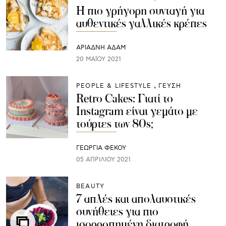
Η πιο γρήγορη συνταγή για
αυθεντικές γαλλικές κρέπες
ΑΡΙΆΔΝΗ ΑΔΆΜ
20 ΜΑΪ́ΟΥ 2021
PEOPLE & LIFESTYLE
ΓΕΥΣΗ
Retro Cakes: Γιατί το
Instagram είναι γεμάτο με
τούρτες των 80s;
ΓΕΩΡΓΙΑ ΦΕΚΟΥ
05 ΑΠΡΙΛΊΟΥ 2021
BEAUTY
7 απλές και απολαυστικές
συνήθειες για πιο
ισορροπημένη διατροφή