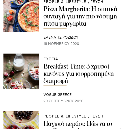
PEOPLE & LIFESTYLE
ΓΕΥΣΗ
Pizza Margherita: Η σπιτική
συνταγή για την πιο νόστιμη
πίτσα μαργαρίτα
ΈΛΕΝΑ ΤΣΙΡΟΖΊΔΟΥ
18 ΝΟΕΜΒΡΊΟΥ 2020
ΕΥΕΞΙΑ
Breakfast Time: 3 χρυσοί
κανόνες για ισορροπημένη
διατροφή
VOGUE GREECE
20 ΣΕΠΤΕΜΒΡΊΟΥ 2020
PEOPLE & LIFESTYLE
ΓΕΥΣΗ
Παγωτό κεράσι: Πώς να το