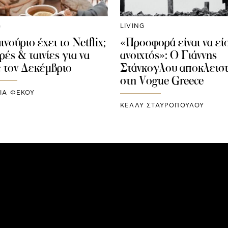
G
LIVING
ινούριο έχει το Netflix;
«Προσφορά είναι να εί
ρές & ταινίες για να
ανοιχτός»: Ο Γιάννης
ε τον Δεκέμβριο
Στάνκογλου αποκλειστ
στη Vogue Greece
ΙΑ ΦΕΚΟΥ
ΚΕΛΛΥ ΣΤΑΥΡΟΠΟΥΛΟΥ