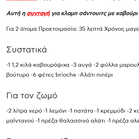
Αυτή η
συνταγή
για κλαμπ σάντουιτς με καβούρι
Για 2 άτομα Προετοιμασία: 35 λεπτά Χρόνος μαγε
Συστατικά
-1 1,2 κιλά καβουρόψιχα -3 αυγά -2 φύλλα μαρουλ
βούτυρο -6 φέτες brioche -Αλάτι πιπέρι
Για τον ζωμό
-2 λίτρα νερό -1 λεμόνι -1 πατάτα -1 κρεμμύδι -
μαϊντανού -1 πρέζα θαλασσινό αλάτι -1 πρέζα αλ