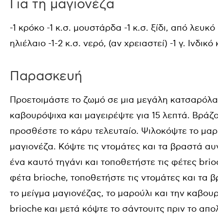
Για τη μαγιονέζα
-1 κρόκο -1 κ.σ. μουστάρδα -1 κ.σ. ξίδι, από λευκό
ηλιέλαιο -1-2 κ.σ. νερό, (αν χρειαστεί) -1 γ. Ινδικ
Παρασκευή
Προετοιμάστε το ζωμό σε μια μεγάλη κατσαρόλα 
καβουρόψιχα και μαγειρέψτε για 15 λεπτά. Βράζο
προσθέστε το κάρυ τελευταίο. Ψιλοκόψτε το μαρο
μαγιονέζα. Κόψτε τις ντομάτες και τα βραστά αυ
ένα καυτό τηγάνι και τοποθετήστε τις φέτες brio
φέτα brioche, τοποθετήστε τις ντομάτες και τα
το μείγμα μαγιονέζας, το μαρούλι και την καβου
brioche και μετά κόψτε το σάντουιτς πριν το απ