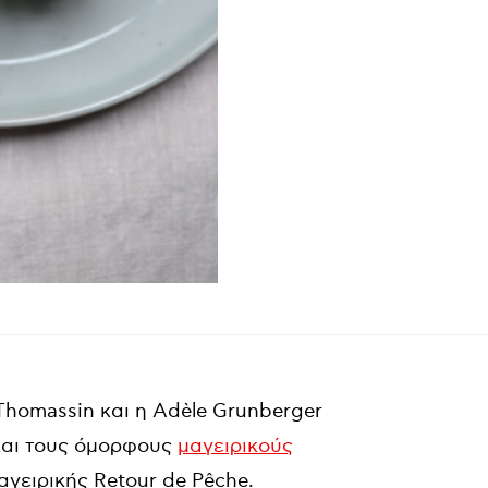
 Thomassin και η Adèle Grunberger
και τους όμορφους
μαγειρικούς
αγειρικής Retour de Pêche.