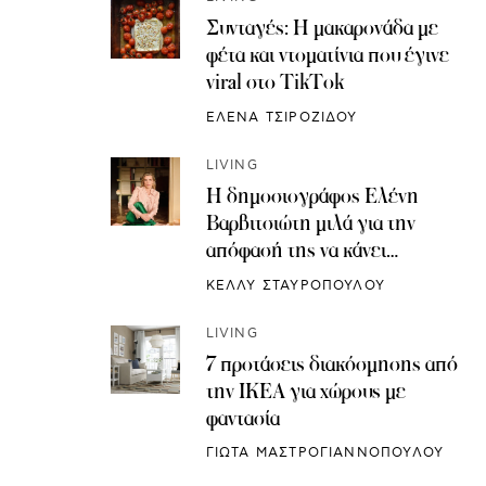
Συνταγές: H μακαρονάδα με
φέτα και ντοματίνια που έγινε
viral στο TikTok
ΕΛΕΝΑ ΤΣΙΡΟΖΙΔΟΥ
LIVING
Η δημοσιογράφος Ελένη
Βαρβιτσιώτη μιλά για την
απόφασή της να κάνει
κρυοσυντήρηση ωαρίων
ΚΕΛΛΥ ΣΤΑΥΡΟΠΟΥΛΟΥ
LIVING
7 προτάσεις διακόσμησης από
την IKEA για χώρους με
φαντασία
ΓΙΩΤΑ ΜΑΣΤΡΟΓΙΑΝΝΟΠΟΥΛΟΥ