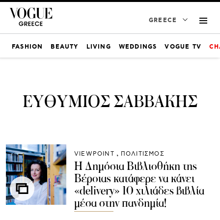
GREECE
FASHION
BEAUTY
LIVING
WEDDINGS
VOGUE TV
CH
ΕΥΘΥΜΙΟΣ ΣΑΒΒΑΚΗΣ
VIEWPOINT
ΠΟΛΙΤΙΣΜΟΣ
Η Δημόσια Βιβλιοθήκη της
Βέροιας κατάφερε να κάνει
«delivery» 10 χιλιάδες βιβλία
μέσα στην πανδημία!