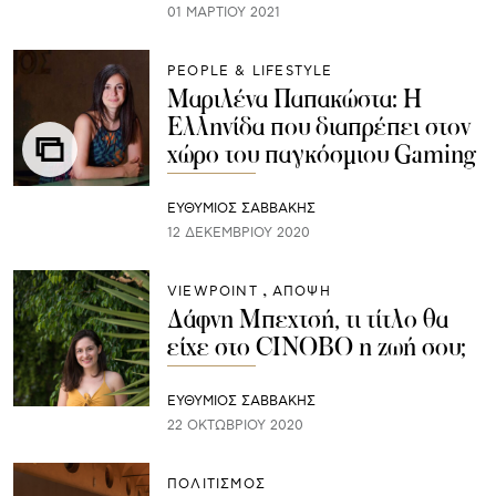
01 ΜΑΡΤΊΟΥ 2021
PEOPLE & LIFESTYLE
Μαριλένα Παπακώστα: H
Ελληνίδα που διαπρέπει στον
χώρο του παγκόσμιου Gaming
ΕΥΘΥΜΙΟΣ ΣΑΒΒΑΚΗΣ
12 ΔΕΚΕΜΒΡΊΟΥ 2020
VIEWPOINT
ΑΠΟΨΗ
Δάφνη Μπεχτσή, τι τίτλο θα
είχε στο CINOBO η ζωή σου;
ΕΥΘΥΜΙΟΣ ΣΑΒΒΑΚΗΣ
22 ΟΚΤΩΒΡΊΟΥ 2020
ΠΟΛΙΤΙΣΜΟΣ