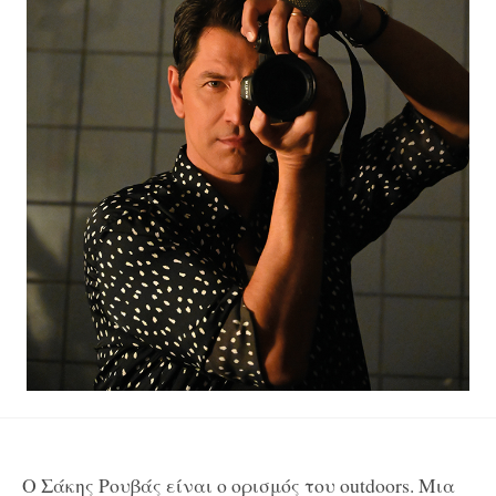
O
Σάκης Ρουβάς είναι ο ορισμός του
outdoors
. Μια