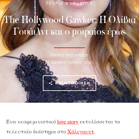
PEOPLE & LIFESTYLE
The Hollywood Gawker: Η Ολίβια
Γουάιλντ και ο μοιραίος έρως
ΡΑΝΙΏ ΝΙΖΑΜΊΔΗ
21 ΦΕΒΡΟΥΑΡΊΟΥ 2021
ΚΟΙΝΟΠΟΊΗΣΗ
Ένα νεοφεμινιστικό
love story
εκτυλίσσεται το
τελευταίο διάστημα στο
Χόλιγουντ
.