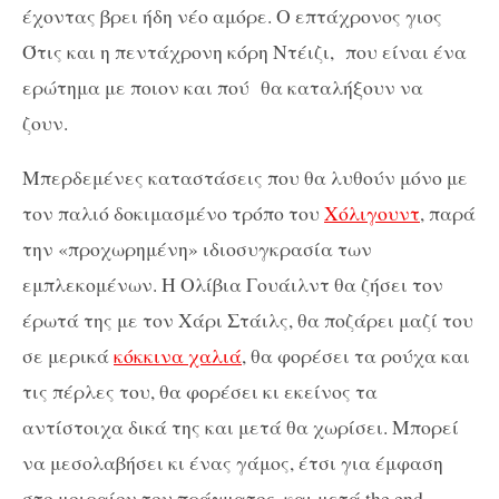
έχοντας βρει ήδη νέο αμόρε. Ο επτάχρονος γιος
Ότις και η πεντάχρονη κόρη Ντέιζι, που είναι ένα
ερώτημα με ποιον και πού θα καταλήξουν να
ζουν.
Μπερδεμένες καταστάσεις που θα λυθούν μόνο με
τον παλιό δοκιμασμένο τρόπο του
Χόλιγουντ
, παρά
την «προχωρημένη» ιδιοσυγκρασία των
εμπλεκομένων. Η Ολίβια Γουάιλντ θα ζήσει τον
έρωτά της με τον Χάρι Στάιλς, θα ποζάρει μαζί του
σε μερικά
κόκκινα χαλιά
, θα φορέσει τα ρούχα και
τις πέρλες του, θα φορέσει κι εκείνος τα
αντίστοιχα δικά της και μετά θα χωρίσει. Μπορεί
να μεσολαβήσει κι ένας γάμος, έτσι για έμφαση
στο μοιραίον του πράγματος, και μετά the end.