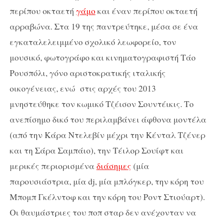
περίπου οκταετή
γάμο
και έναν περίπου οκταετή
αρραβώνα. Στα 19 της παντρεύτηκε, μέσα σε ένα
εγκαταλελειμμένο σχολικό λεωφορείο, τον
μουσικό, φωτογράφο και κινηματογραφιστή Τάο
Ρουσπόλι, γόνο αριστοκρατικής ιταλικής
οικογένειας, ενώ στις αρχές του 2013
μνηστεύθηκε τον κωμικό Τζέισον Σουντέικις. Το
ανεπίσημο δικό του περιλαμβάνει άφθονα μοντέλα
(από την Κάρα Ντελεβίν μέχρι την Κένταλ Τζένερ
και τη Σάρα Σαμπάιο), την Τέιλορ Σουίφτ και
μερικές περιορισμένα
διάσημες
(μία
παρουσιάστρια, μία dj, μία μπλόγκερ, την κόρη του
Μπομπ Γκέλντοφ και την κόρη του Ροντ Στιούαρτ).
Οι θαυμάστριες του ποπ σταρ δεν ανέχονταν να