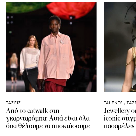
ΤΑΣΕΙΣ
TALENTS
ΤΑΣ
Από το catwalk στη
Jewellery 
γκαρνταρόμπα: Αυτά είναι όλα
iconic στιγ
όσα θέλουμε να αποκτήσουμε
πασαρέλες 