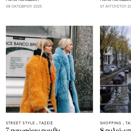
08 ΟΚΤΩΒΡΊΟΥ 2025
07 ΑΥΓΟΎΣΤΟΥ 2
STREET STYLE
ΤΑΣΕΙΣ
SHOPPING
ΤΑ
7 πανωφόρια που θα
8 παλτό-επ