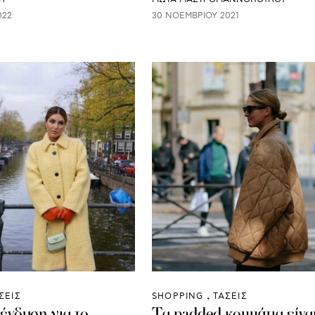
022
30 ΝΟΕΜΒΡΊΟΥ 2021
ΣΕΙΣ
SHOPPING
ΤΑΣΕΙΣ
ένδυση για το
Τα padded κομμάτια είναι