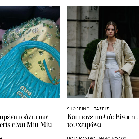
SHOPPING
ΤΑΣΕΙΣ
ημένη τσάντα των
Καπιτονέ παλτό: Είναι η
erts είναι Miu Miu
του χειμώνα
Η
ΓΙΩΤΑ ΜΑΣΤΡΟΓΙΑΝΝΟΠΟΥΛΟΥ