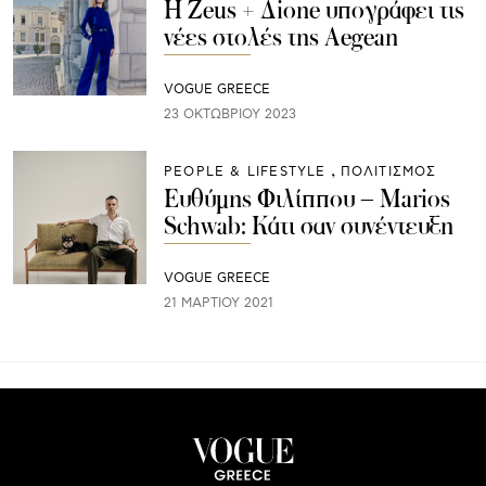
Η Zeus + Δione υπογράφει τις
νέες στολές της Aegean
VOGUE GREECE
23 ΟΚΤΩΒΡΊΟΥ 2023
PEOPLE & LIFESTYLE
ΠΟΛΙΤΙΣΜΟΣ
Ευθύμης Φιλίππου – Marios
Schwab: Κάτι σαν συνέντευξη
VOGUE GREECE
21 ΜΑΡΤΊΟΥ 2021