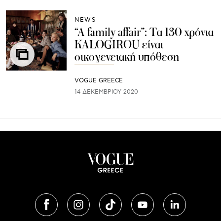
NEWS
“A family affair”: Tα 130 χρόνια
KALOGIROU είναι
οικογενειακή υπόθεση
VOGUE GREECE
14 ΔΕΚΕΜΒΡΊΟΥ 2020