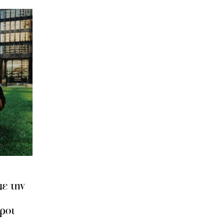
ε την
ροι