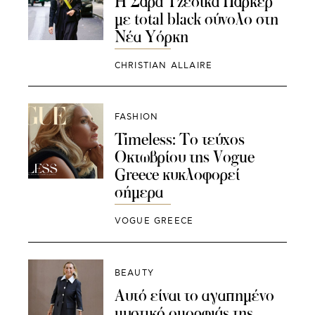
Η Σάρα Τζέσικα Πάρκερ
με total black σύνολο στη
Νέα Υόρκη
CHRISTIAN ALLAIRE
FASHION
Timeless: Το τεύχος
Οκτωβρίου της Vogue
Greece κυκλοφορεί
σήμερα
VOGUE GREECE
BEAUTY
Αυτό είναι το αγαπημένο
μυστικό ομορφιάς της