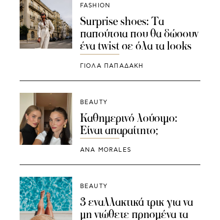
FASHION
Surprise shoes: Τα
παπούτσια που θα δώσουν
ένα twist σε όλα τα looks
ΓΙΌΛΑ ΠΑΠΑΔΆΚΗ
BEAUTY
Καθημερινό λούσιμο:
Είναι απαραίτητο;
ANA MORALES
BEAUTY
3 εναλλακτικά τρικ για να
μη νιώθετε πρησμένα τα