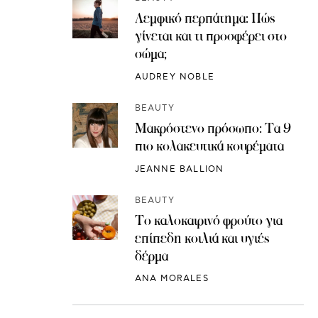
Λεμφικό περπάτημα: Πώς
γίνεται και τι προσφέρει στο
σώμα;
AUDREY NOBLE
BEAUTY
Μακρόστενο πρόσωπο: Τα 9
πιο κολακευτικά κουρέματα
JEANNE BALLION
BEAUTY
Το καλοκαιρινό φρούτο για
επίπεδη κοιλιά και υγιές
δέρμα
ANA MORALES