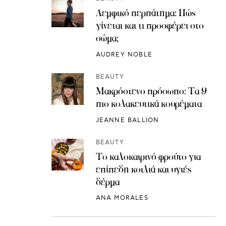
Λεμφικό περπάτημα: Πώς
γίνεται και τι προσφέρει στο
σώμα;
AUDREY NOBLE
BEAUTY
Μακρόστενο πρόσωπο: Τα 9
πιο κολακευτικά κουρέματα
JEANNE BALLION
BEAUTY
Το καλοκαιρινό φρούτο για
επίπεδη κοιλιά και υγιές
δέρμα
ANA MORALES