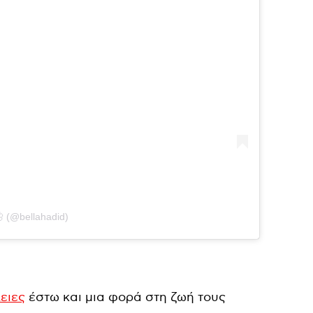
🦋 (@bellahadid)
ειες
έστω και μια φορά στη ζωή τους