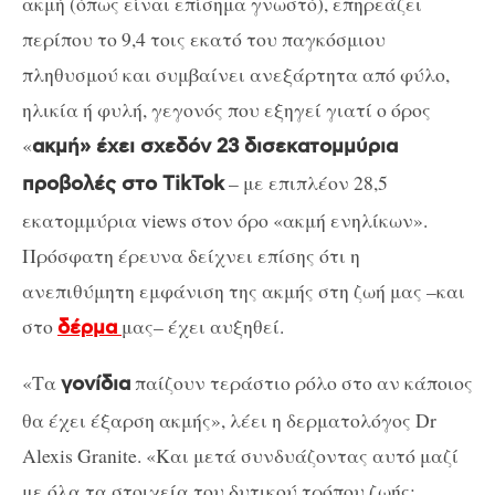
ακμή (όπως είναι επίσημα γνωστό), επηρεάζει
περίπου το 9,4 τοις εκατό του παγκόσμιου
πληθυσμού και συμβαίνει ανεξάρτητα από φύλο,
ηλικία ή φυλή, γεγονός που εξηγεί γιατί ο όρος
«
ακμή» έχει σχεδόν 23 δισεκατομμύρια
– με επιπλέον 28,5
προβολές στο TikTok
εκατομμύρια views στον όρο «ακμή ενηλίκων».
Πρόσφατη έρευνα δείχνει επίσης ότι η
ανεπιθύμητη εμφάνιση της ακμής στη ζωή μας –και
στο
μας– έχει αυξηθεί.
δέρμα
«Τα
παίζουν τεράστιο ρόλο στο αν κάποιος
γονίδια
θα έχει έξαρση ακμής», λέει η δερματολόγος Dr
Alexis Granite. «Και μετά συνδυάζοντας αυτό μαζί
με όλα τα στοιχεία του δυτικού τρόπου ζωής: