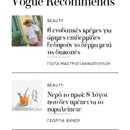
Vogue Recommends
BEAUTY
6 ενυδατικές κρέμες για
ώριμες επιδερμίδες
ξεδιψούν το δέρμα μετά
τις διακοπές
ΓΙΩΤΑ ΜΑΣΤΡΟΓΙΑΝΝΟΠΟΥΛΟΥ
BEAUTY
Νερό το πρωί: 8 λόγοι
που δεν πρέπει να το
παραλείπετε
ΓΕΩΡΓΙΑ ΦΕΚΟΥ