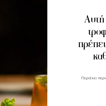
Αυτή 
τροφ
πρέπει
κα
Περιέχει περι