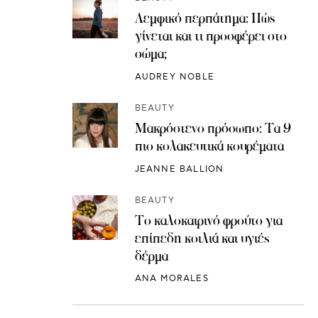
Λεμφικό περπάτημα: Πώς
γίνεται και τι προσφέρει στο
σώμα;
AUDREY NOBLE
BEAUTY
Μακρόστενο πρόσωπο: Τα 9
πιο κολακευτικά κουρέματα
JEANNE BALLION
BEAUTY
Το καλοκαιρινό φρούτο για
επίπεδη κοιλιά και υγιές
δέρμα
ANA MORALES