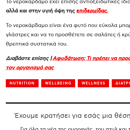
Το νεροκάρδαμο έχει επίσης αντιοξειδωτικές ιδι
αλλά και στην υγιή όψη της
επιδερμίδας
.
Το νεροκάρδαμο είναι ένα φυτό που εύκολα μπορ
γλάστρες και να το προσθέτετε σε σαλάτες ή κρ
θρεπτικά συστατικά του.
Διαβάστε επίσης |
Αφυδάτωση: Τι πρέπει να προ
τον οργανισμό σας
NUTRITION
WELLBEING
WELLNESS
ΔΙΑΤ
Έχουμε κρατήσει για εσάς μια θέσ
Για όλα τα νέα της ομορφιάς, του στυλ και