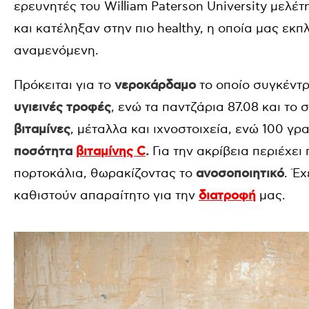
ερευνητές του William Paterson University μελέ
και κατέληξαν στην πιο healthy, η οποία μας εκ
αναμενόμενη.
Πρόκειται για το
νεροκάρδαμο
το οποίο συγκέντρ
υγιεινές τροφές
, ενώ τα παντζάρια 87.08 και το
βιταμίνες
, μέταλλα και ιχνοστοιχεία, ενώ 100 γ
ποσότητα
βιταμίνης C
.
Για την ακρίβεια περιέχει
πορτοκάλια, θωρακίζοντας το
ανοσοποιητικό
. Έχ
καθιστούν απαραίτητο για την
διατροφή
μας.