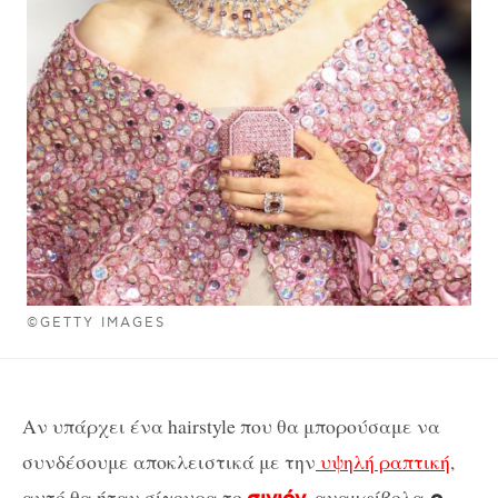
©GETTY IMAGES
Αν υπάρχει ένα hairstyle που θα μπορούσαμε να
συνδέσουμε αποκλειστικά με την
υψηλή ραπτική
,
αυτό θα ήταν σίγουρα το
, αναμφίβολα