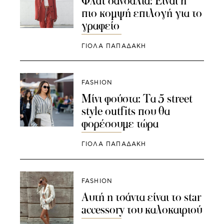
Φλατ σανδάλια: Είναι η
πιο κομψή επιλογή για το
γραφείο
ΓΙΌΛΑ ΠΑΠΑΔΆΚΗ
FASHION
Mίνι φούστα: Τα 5 street
style outfits που θα
φορέσουμε τώρα
ΓΙΌΛΑ ΠΑΠΑΔΆΚΗ
FASHION
Αυτή η τσάντα είναι το star
accessory του καλοκαιριού