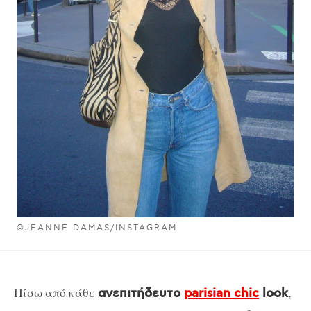
©JEANNE DAMAS/INSTAGRAM
Πίσω από κάθε
,
ανεπιτήδευτο
parisian chic
look