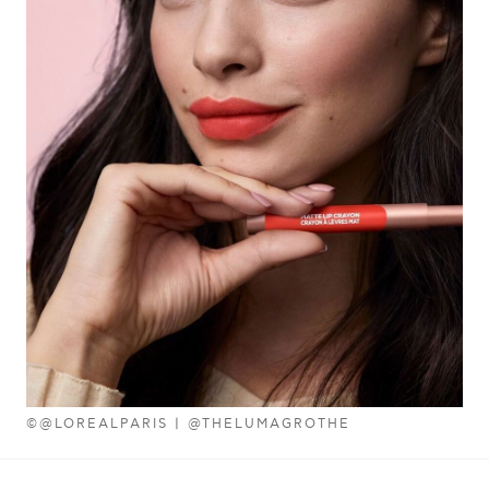
©@LOREALPARIS | @THELUMAGROTHE