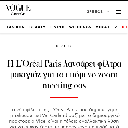
GREECE
FASHION
BEAUTY
LIVING
WEDDINGS
VOGUE TV
CH
BEAUTY
Η L’Oréal Paris λανσάρει φίλτρα
μακιγιάζ για το επόμενο zoom
meeting σας
Τα νέα φίλτρα της L'Oréal Paris, που δημιούργησε
η makeup artist Val Garland μαζί με το δημιουργικό
πρακτορείο Vice, είναι η τέλεια εναλλακτική λύση
για να εμφανίζεστε με προσεγμένο μακιγιάζ κατά