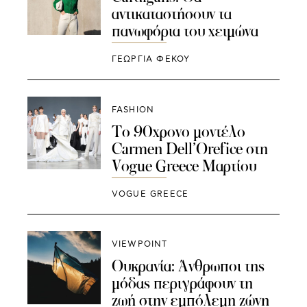
αντικαταστήσουν τα
πανωφόρια του χειμώνα
ΓΕΩΡΓΙΑ ΦΕΚΟΥ
FASHION
Το 90χρονο μοντέλο
Carmen Dell’Orefice στη
Vogue Greece Μαρτίου
VOGUE GREECE
VIEWPOINT
Ουκρανία: Άνθρωποι της
μόδας περιγράφουν τη
ζωή στην εμπόλεμη ζώνη