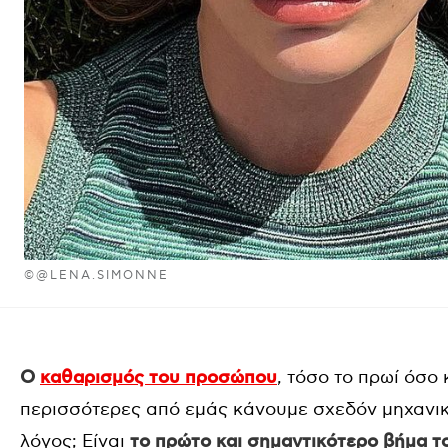
©@LENA.SIMONNE
Ο
καθαρισμός του προσώπου
, τόσο το πρωί όσο 
περισσότερες από εμάς κάνουμε σχεδόν μηχανι
λόγος; Είναι
το πρώτο και σημαντικότερο βήμα 