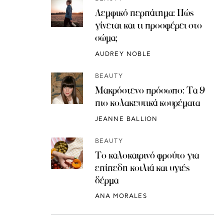
Λεμφικό περπάτημα: Πώς
γίνεται και τι προσφέρει στο
σώμα;
AUDREY NOBLE
BEAUTY
Μακρόστενο πρόσωπο: Τα 9
πιο κολακευτικά κουρέματα
JEANNE BALLION
BEAUTY
Το καλοκαιρινό φρούτο για
επίπεδη κοιλιά και υγιές
δέρμα
ANA MORALES