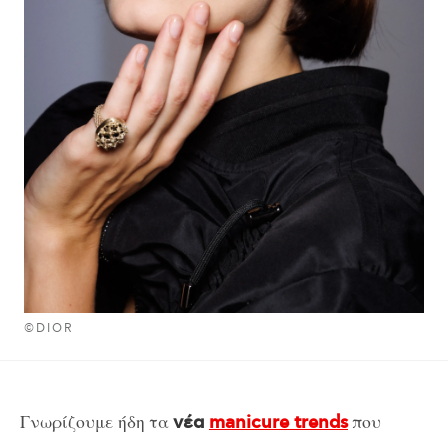
©DIOR
Γνωρίζουμε ήδη τα
που
νέα
manicure trends