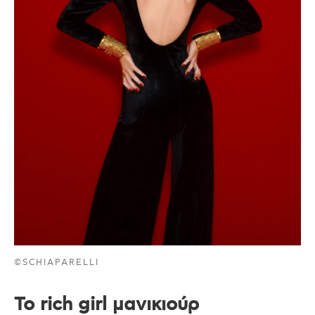
©SCHIAPARELLI
Το rich girl μανικιούρ