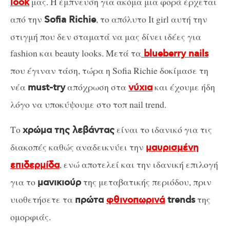
μας. Η έμπνευση για ακόμα μια φορά έρχεται
look
από την
, το απόλυτο It girl αυτή την
Sofia Richie
στιγμή που δεν σταματά να μας δίνει ιδέες για
fashion και beauty looks. Μετά τα
blueberry nails
που έγιναν τάση, τώρα η Sofia Richie δοκίμασε τη
νέα
απόχρωση στα
και έχουμε ήδη
must-try
νύχια
λόγο να υποκύψουμε στο τοπ nail trend.
Το
είναι το ιδανικό για τις
χρώμα της λεβάντας
διακοπές καθώς αναδεικνύει την
μαυρισμένη
, ενώ αποτελεί και την ιδανική επιλογή
επιδερμίδα
για το
της μεταβατικής περιόδου, πριν
μανικιούρ
υιοθετήσετε τα
της
πρώτα
φθινοπωρινά
trends
ομορφιάς.