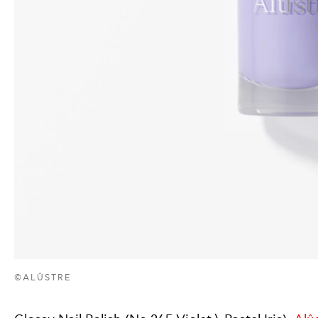
©ALÛSTRE