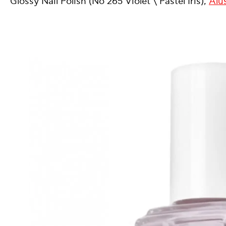
Glossy Nail Polish (No 265 Violet \ Pastel Iris),
Alû