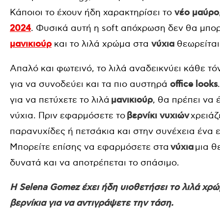
Κάποιοι το έχουν ήδη χαρακτηρίσει το
νέο μαύρο
2024
. Φυσικά αυτή η soft απόχρωση δεν θα μπορ
μανικιούρ
και το λιλά χρώμα στα
νύχια
θεωρείται 
Απαλό και φωτεινό, το λιλά αναδεικνύει κάθε τ
για να συνοδεύει και τα πιο αυστηρά
office looks
για να πετύχετε το λιλά
μανικιούρ
, θα πρέπει να 
νύχια. Πριν εφαρμόσετε το
βερνίκι νυχιών
χρειάζ
παρανυχίδες ή πετσάκια και στην συνέχεια ένα ε
Μπορείτε επίσης να εφαρμόσετε στα
νύχια
μια θε
δυνατά και να αποτρέπεται το σπάσιμο.
H Selena Gomez έχει ήδη υιοθετήσει το λιλά χρώ
βερνίκια για να αντιγράψετε την τάση.