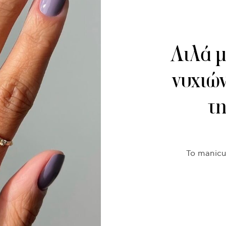
Λιλά μ
νυχιών
τ
Το manicu