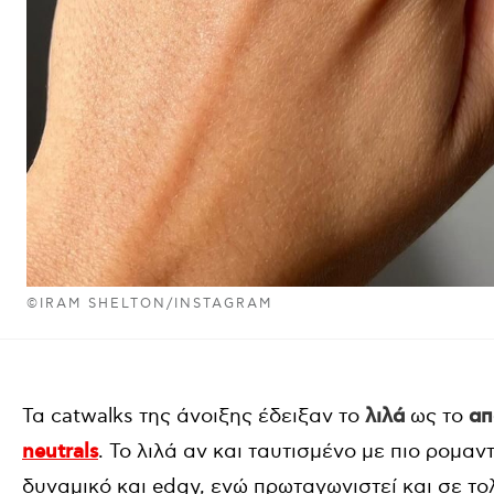
©IRAM SHELTON/INSTAGRAM
Τα catwalks της άνοιξης έδειξαν το
λιλά
ως το
απ
neutrals
. Το λιλά αν και ταυτισμένο με πιο ρομαν
δυναμικό και edgy, ενώ πρωταγωνιστεί και σε 