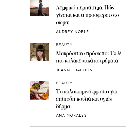
Λεμφικό περπάτημα: Πώς
γίνεται και τι προσφέρει στο
σώμα;
AUDREY NOBLE
BEAUTY
Μακρόστενο πρόσωπο: Τα 9
πιο κολακευτικά κουρέματα
JEANNE BALLION
BEAUTY
Το καλοκαιρινό φρούτο για
επίπεδη κοιλιά και υγιές
δέρμα
ANA MORALES