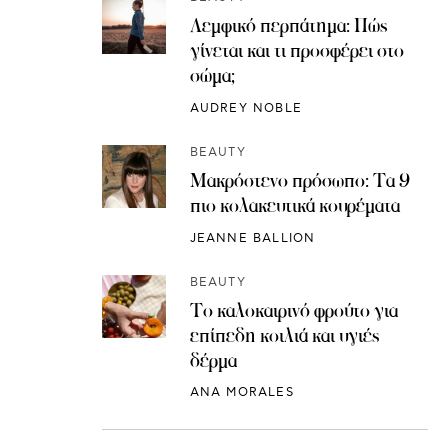
Λεμφικό περπάτημα: Πώς
γίνεται και τι προσφέρει στο
σώμα;
AUDREY NOBLE
BEAUTY
Μακρόστενο πρόσωπο: Τα 9
πιο κολακευτικά κουρέματα
JEANNE BALLION
BEAUTY
Το καλοκαιρινό φρούτο για
επίπεδη κοιλιά και υγιές
δέρμα
ANA MORALES