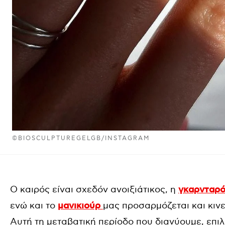
©BIOSCULPTUREGELGB/INSTAGRAM
Ο καιρός είναι σχεδόν ανοιξιάτικος, η
γκαρνταρ
ενώ και το
μανικιούρ
μας προσαρμόζεται και κινε
Αυτή τη μεταβατική περίοδο που διανύουμε, επ