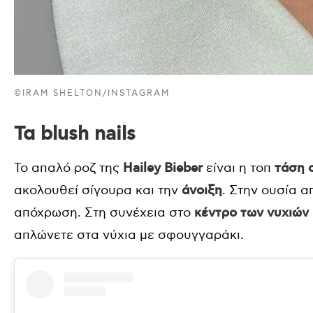
©IRAM SHELTON/INSTAGRAM
Τα blush nails
Το απαλό ροζ της
Hailey Bieber
είναι η τοπ
τάση 
ακολουθεί σίγουρα και την
άνοιξη
. Στην ουσία α
απόχρωση. Στη συνέχεια στο
κέντρο των νυχιών
απλώνετε στα νύχια με σφουγγαράκι.