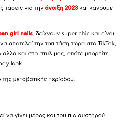
ς τάσεις για την
άνοιξη 2023
και κάνουμε
ean girl nails
, δείχνουν super chic και είναι
να αποτελεί την τοπ τάση τώρα στο TikTok,
ρ αλλά και στο στυλ μας, οπότε μπορείτε
ndy look.
ρ της μεταβατικής περίοδου.
ί να γίνει μέρος και του πιο αυστηρού