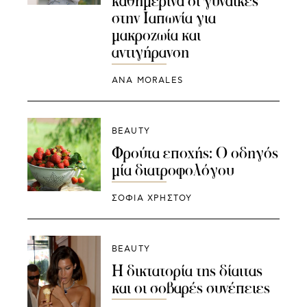
καθημερινά οι γυναίκες
στην Ιαπωνία για
μακροζωία και
αντιγήρανση
ANA MORALES
BEAUTY
Φρούτα εποχής: Ο οδηγός
μία διατροφολόγου
ΣΟΦΙΑ ΧΡΗΣΤΟΥ
BEAUTY
Η δικτατορία της δίαιτας
και οι σοβαρές συνέπειες