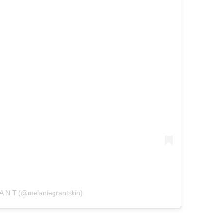
 A N T (@melaniegrantskin)