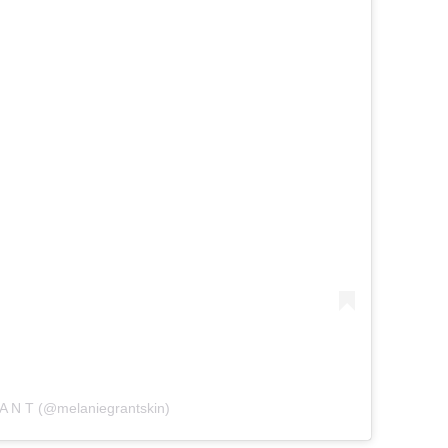
 A N T (@melaniegrantskin)