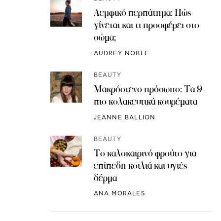
Λεμφικό περπάτημα: Πώς
γίνεται και τι προσφέρει στο
σώμα;
AUDREY NOBLE
BEAUTY
Μακρόστενο πρόσωπο: Τα 9
πιο κολακευτικά κουρέματα
JEANNE BALLION
BEAUTY
Το καλοκαιρινό φρούτο για
επίπεδη κοιλιά και υγιές
δέρμα
ANA MORALES