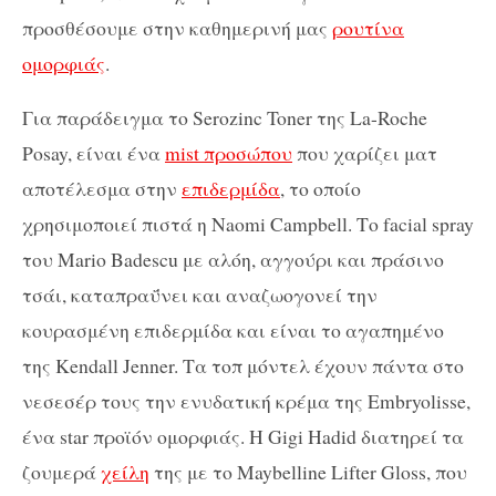
προσθέσουμε στην καθημερινή μας
ρουτίνα
ομορφιάς
.
Για παράδειγμα το Serozinc Toner της La-Roche
Posay, είναι ένα
mist προσώπου
που χαρίζει ματ
αποτέλεσμα στην
επιδερμίδα
, το οποίο
χρησιμοποιεί πιστά η Naomi Campbell. Το facial spray
του Mario Badescu με αλόη, αγγούρι και πράσινο
τσάι, καταπραΰνει και αναζωογονεί την
κουρασμένη επιδερμίδα και είναι το αγαπημένο
της Kendall Jenner. Τα τοπ μόντελ έχουν πάντα στο
νεσεσέρ τους την ενυδατική κρέμα της Embryolisse,
ένα star προϊόν ομορφιάς. Η Gigi Hadid διατηρεί τα
ζουμερά
χείλη
της με το Maybelline Lifter Gloss, που