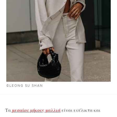
©LEONG SU SHAN
Τα
μεσαίου μήκους μαλλιά
είναι ευέλικτα και