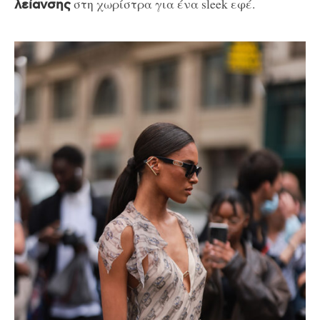
στη χωρίστρα για ένα sleek εφέ.
λείανσης