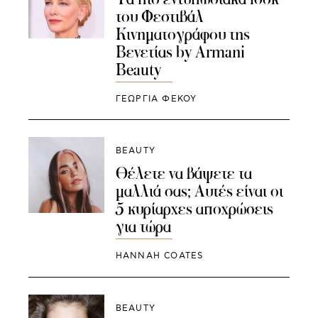
του Φεστιβάλ
Κινηματογράφου της
Βενετίας by Armani
Beauty
ΓΕΩΡΓΙΑ ΦΕΚΟΥ
BEAUTY
Θέλετε να βάψετε τα
μαλλιά σας; Αυτές είναι οι
5 κυρίαρχες αποχρώσεις
για τώρα
HANNAH COATES
BEAUTY