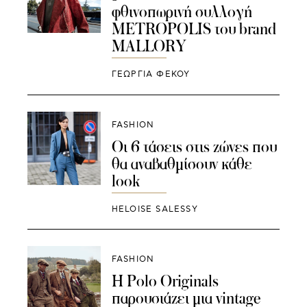
φθινοπωρινή συλλογή
METROPOLIS του brand
MALLORY
ΓΕΩΡΓΙΑ ΦΕΚΟΥ
FASHION
Οι 6 τάσεις στις ζώνες που
θα αναβαθμίσουν κάθε
look
HELOISE SALESSY
FASHION
Η Polo Originals
παρουσιάζει μια vintage