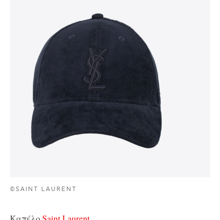
©SAINT LAURENT
Καπέλο,
Saint Laurent