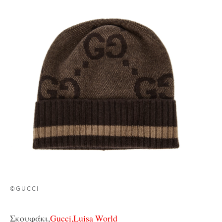
©GUCCI
Σκουφάκι,
Gucci,Luisa World