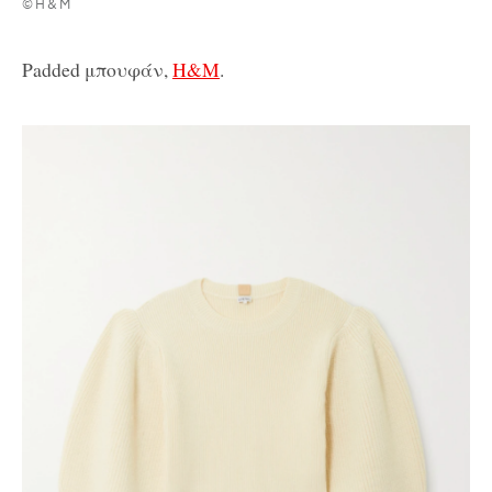
©H&M
Padded μπουφάν,
Η&Μ
.