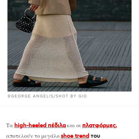
©GEORGE ANGELIS/SHOT BY GIO
Τα
και οι
high-heeled πέδιλα
πλατφόρμες,
αποτελούν το μεγάλο
shoe trend
του