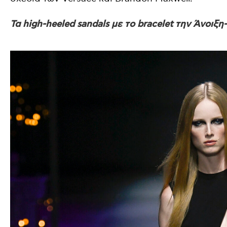
Τα high-heeled sandals με το bracelet την Άνοιξ