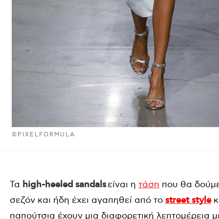
©PIXELFORMULA
Τα
high-heeled sandals
είναι η
τάση
που θα δούμε
σεζόν και ήδη έχει αγαπηθεί από το
street style
κ
παπούτσια έχουν μια διαφορετική λεπτομέρεια μ