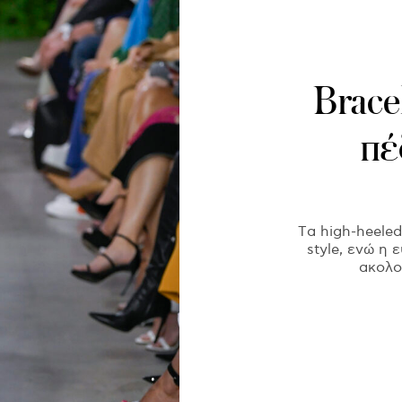
Bracel
πέ
Tα high-heeled
style, ενώ η 
ακολο