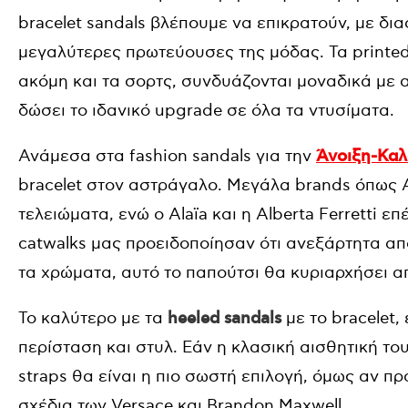
bracelet sandals βλέπουμε να επικρατούν, με δι
μεγαλύτερες πρωτεύουσες της μόδας. Τα printe
ακόμη και τα σορτς, συνδυάζονται μοναδικά με αυ
δώσει το ιδανικό upgrade σε όλα τα ντυσίματα.
Ανάμεσα στα fashion sandals για την
Άνοιξη-Καλ
bracelet στον αστράγαλο. Μεγάλα brands όπως A
τελειώματα, ενώ ο Alaïa και η Alberta Ferretti ε
catwalks μας προειδοποίησαν ότι ανεξάρτητα απ
τα χρώματα, αυτό το παπούτσι θα κυριαρχήσει α
Το καλύτερο με τα
heeled sandals
με το bracelet, 
περίσταση και στυλ. Εάν η κλασική αισθητική του
straps θα είναι η πιο σωστή επιλογή, όμως αν πρ
σχέδια των Versace και Brandon Maxwell.