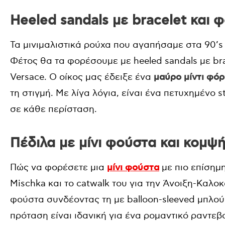
Heeled sandals με bracelet και 
Τα μινιμαλιστικά ρούχα που αγαπήσαμε στα 90’s έ
Φέτος θα τα φορέσουμε με heeled sandals με bra
Versace. Ο οίκος μας έδειξε ένα
μαύρο μίντι φό
τη στιγμή. Με λίγα λόγια, είναι ένα πετυχημένο
σε κάθε περίσταση.
Πέδιλα με μίνι φούστα και κομψ
Πώς να φορέσετε μια
μίνι φούστα
με πιο επίσημ
Mischka και το catwalk του για την Άνοιξη-Καλο
φούστα συνδέοντας τη με balloon-sleeved μπλούζα
πρόταση είναι ιδανική για ένα ρομαντικό ραντεβ