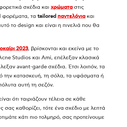
αφορετικά σχέδια και
χρώματα
στις
d φορέματα, τα
tailored
παντελόνια
και
τό το design και είναι η πινελιά που θα
οκαίρι 2023
, βρίσκονται και εκείνα με το
cne Studios και Ami, επέλεξαν κλασικά
πέλεξαν avant-garde σχέδια. Έτσι λοιπόν, τα
ό την κατασκευή, τη σόλα, τα υφάσματα ή
πόλυτα αυτή τη σεζόν.
είναι ότι ταιριάζουν τέλεια σε κάθε
ς σας καθορίζει, τότε ένα σχέδιο με λεπτά
οτιμάτε κάτι πιο τολμηρό, σας προτείνουμε